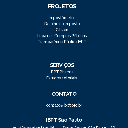
PROJETOS
Impostômetro
De olho no imposto
Citizen
Lupa nas Compras Públicas
Transparência Pública IBPT
SERVIÇOS
IBPT Pharma
Estudos setoriais
CONTATO
contato@ibpt.org.br
IBPT São Paulo
Av. Washington Luís, 6675 – Santo Amaro, São Paulo – SP,