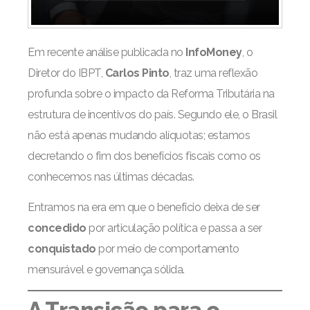
Em recente análise publicada no
InfoMoney
, o
Diretor do IBPT,
Carlos Pinto
, traz uma reflexão
profunda sobre o impacto da Reforma Tributária na
estrutura de incentivos do país. Segundo ele, o Brasil
não está apenas mudando alíquotas; estamos
decretando o fim dos benefícios fiscais como os
conhecemos nas últimas décadas.
Entramos na era em que o benefício deixa de ser
concedido
por articulação política e passa a ser
conquistado
por meio de comportamento
mensurável e governança sólida.
A Transição para o