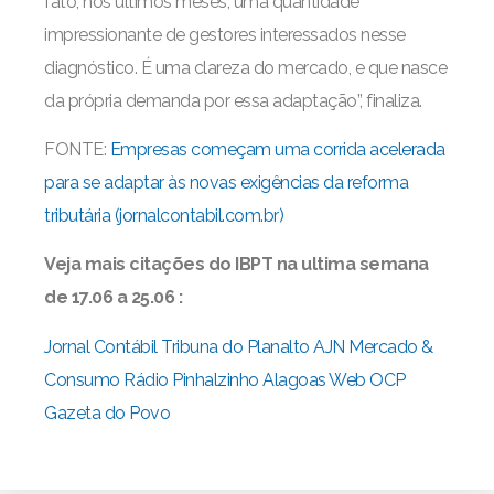
fato, nos últimos meses, uma quantidade
impressionante de gestores interessados nesse
diagnóstico. É uma clareza do mercado, e que nasce
da própria demanda por essa adaptação”, finaliza.
FONTE:
Empresas começam uma corrida acelerada
para se adaptar às novas exigências da reforma
tributária (jornalcontabil.com.br)
Veja mais citações do IBPT na ultima semana
de 17.06 a 25.06 :
Jornal Contábil
Tribuna do Planalto
AJN
Mercado &
Consumo
Rádio Pinhalzinho
Alagoas Web
OCP
Gazeta do Povo