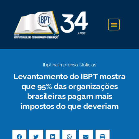
IBPT NA IMPRENSA
Ibpt na imprensa
,
Notícias
Levantamento do IBPT mostra
que 95% das organizações
brasileiras pagam mais
impostos do que deveriam