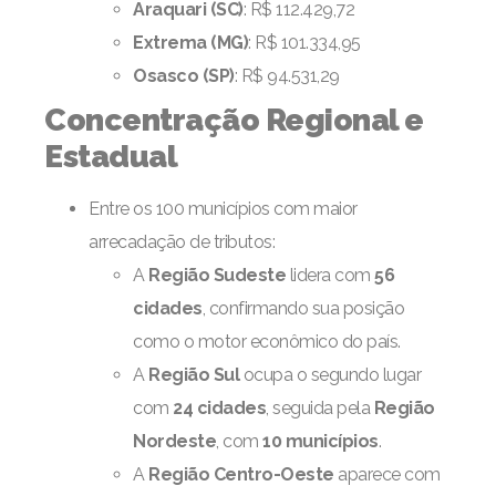
Araquari (SC)
: R$ 112.429,72
Extrema (MG)
: R$ 101.334,95
Osasco (SP)
: R$ 94.531,29
Concentração Regional e
Estadual
Entre os 100 municípios com maior
arrecadação de tributos:
A
Região Sudeste
lidera com
56
cidades
, confirmando sua posição
como o motor econômico do país.
A
Região Sul
ocupa o segundo lugar
com
24 cidades
, seguida pela
Região
Nordeste
, com
10 municípios
.
A
Região Centro-Oeste
aparece com