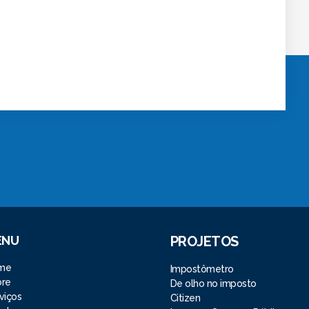
ENU
PROJETOS
me
Impostômetro
bre
De olho no imposto
viços
Citizen