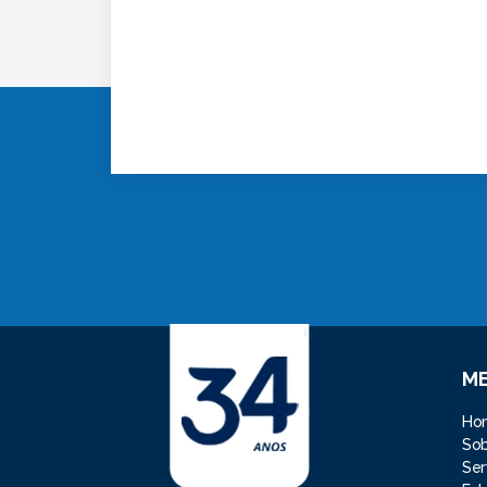
M
Ho
So
Ser