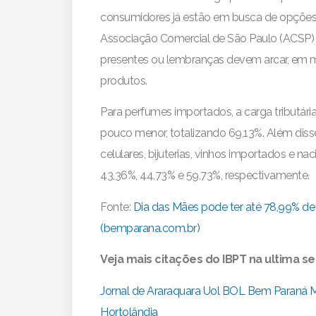
consumidores já estão em busca de opções 
Associação Comercial de São Paulo (ACSP)
presentes ou lembranças devem arcar, em m
produtos.
Para perfumes importados, a carga tributár
pouco menor, totalizando 69,13%. Além dis
celulares, bijuterias, vinhos importados e nac
43,36%, 44,73% e 59,73%, respectivamente.
Fonte:
Dia das Mães pode ter até 78,99% d
(bemparana.com.br)
Veja mais citações do IBPT na ultima se
Jornal de Araraquara
Uol BOL
Bem Paraná
M
Hortolândia