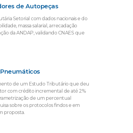
idores de Autopeças
ária Setorial com dados nacionais e do
lidade, massa salarial, arrecadação
tação da ANDAP, validando CNAES que
e Pneumáticos
imento de um Estudo Tributário que deu
tor com crédito incremental de até 2%
rametrização de um percentual
isa sobre os protocolos findos e em
m proposta.