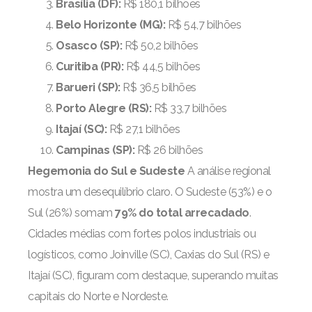
Brasília (DF):
R$ 180,1 bilhões
Belo Horizonte (MG):
R$ 54,7 bilhões
Osasco (SP):
R$ 50,2 bilhões
Curitiba (PR):
R$ 44,5 bilhões
Barueri (SP):
R$ 36,5 bilhões
Porto Alegre (RS):
R$ 33,7 bilhões
Itajaí (SC):
R$ 27,1 bilhões
Campinas (SP):
R$ 26 bilhões
Hegemonia do Sul e Sudeste
A análise regional
mostra um desequilíbrio claro. O Sudeste (53%) e o
Sul (26%) somam
79% do total arrecadado
.
Cidades médias com fortes polos industriais ou
logísticos, como Joinville (SC), Caxias do Sul (RS) e
Itajaí (SC), figuram com destaque, superando muitas
capitais do Norte e Nordeste.